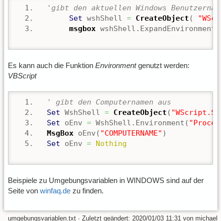
'gibt den aktuellen Windows Benutzernam
Set
 wshShell 
=
CreateObject
( 
"WScr
msgbox
 wshShell.ExpandEnvironmentS
Es kann auch die Funktion
Environment
genutzt werden:
VBScript
' gibt den Computernamen aus
Set
 WshShell 
=
CreateObject
(
"WScript.Sh
Set
 oEnv 
=
 WshShell.Environment(
"Proces
MsgBox
 oEnv(
"COMPUTERNAME"
)
Set
 oEnv 
=
Nothing
Beispiele zu Umgebungsvariablen in WINDOWS sind auf der
Seite von
winfaq.de
zu finden.
umgebungsvariablen.txt
· Zuletzt geändert:
2020/01/03 11:31
von
michael