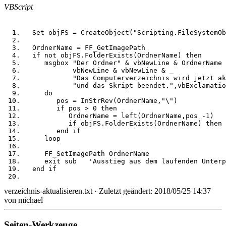
VBScript
Set
 objFS 
=
CreateObject
(
"Scripting.FileSystemOb
  OrdnerName 
=
 FF_GetImagePath
if
not
 objFS.FolderExists(OrdnerName) 
then
msgbox
"Der Ordner"
&
vbNewLine
&
 OrdnerName 
vbNewLine
&
vbNewLine
&
 _
"Das Computerverzeichnis wird jetzt ak
"und das Skript beendet."
,vbExclamatio
do
        pos 
=
InStrRev
(OrdnerName,
"\"
)
if
 pos 
>
0
then
           OrdnerName 
=
left
(OrdnerName,pos 
-
1
)
if
 objFS.FolderExists(OrdnerName) 
then
end
if
loop
     FF_SetImagePath OrdnerName
exit
sub
'Ausstieg aus dem laufenden Unterp
end
if
verzeichnis-aktualisieren.txt
· Zuletzt geändert:
2018/05/25 14:37
von
michael
Seiten-Werkzeuge