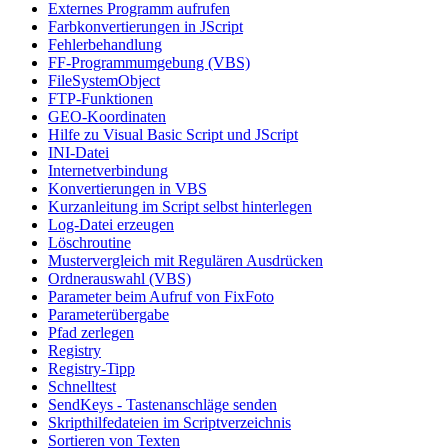
Externes Programm aufrufen
Farbkonvertierungen in JScript
Fehlerbehandlung
FF-Programmumgebung (VBS)
FileSystemObject
FTP-Funktionen
GEO-Koordinaten
Hilfe zu Visual Basic Script und JScript
INI-Datei
Internetverbindung
Konvertierungen in VBS
Kurzanleitung im Script selbst hinterlegen
Log-Datei erzeugen
Löschroutine
Mustervergleich mit Regulären Ausdrücken
Ordnerauswahl (VBS)
Parameter beim Aufruf von FixFoto
Parameterübergabe
Pfad zerlegen
Registry
Registry-Tipp
Schnelltest
SendKeys - Tastenanschläge senden
Skripthilfedateien im Scriptverzeichnis
Sortieren von Texten