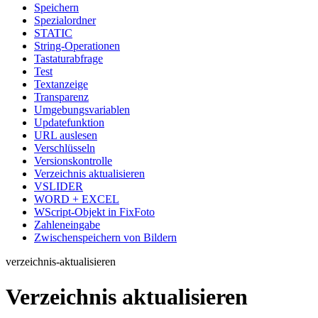
Speichern
Spezialordner
STATIC
String-Operationen
Tastaturabfrage
Test
Textanzeige
Transparenz
Umgebungsvariablen
Updatefunktion
URL auslesen
Verschlüsseln
Versionskontrolle
Verzeichnis aktualisieren
VSLIDER
WORD + EXCEL
WScript-Objekt in FixFoto
Zahleneingabe
Zwischenspeichern von Bildern
verzeichnis-aktualisieren
Verzeichnis aktualisieren